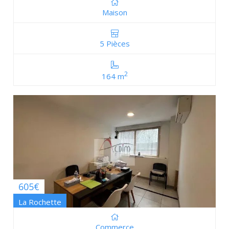
Maison
5 Pièces
2
164 m
605€
La Rochette
Commerce