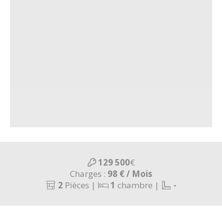
129 500
€
Charges :
98 €
/ Mois
2
Pièces |
1
chambre |
-